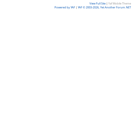
View Full Site
|
Yaf Mobile Theme
Powered by YAF
|
YAF © 2003-2026, Yet Another Forum.NET