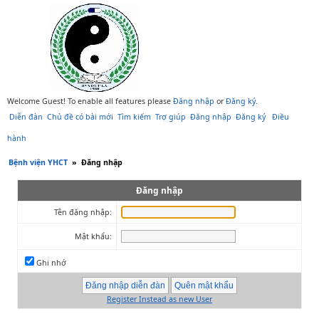
Welcome Guest! To enable all features please
Đăng nhập
or
Đăng ký
.
Diễn đàn
Chủ đề có bài mới
Tìm kiếm
Trợ giúp
Đăng nhập
Đăng ký
Điều
hành
Bệnh viện YHCT
»
Đăng nhập
Đăng nhập
Tên đăng nhập:
Mật khẩu:
Ghi nhớ
Register Instead as new User